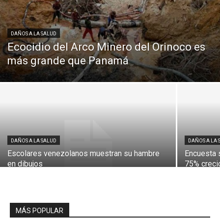
DAÑOS A LA SALUD
Ecocidio del Arco Minero del Orinoco es
más grande que Panamá
DAÑOS A LA SALUD
DAÑOS A LA 
Escolares venezolanos muestran su hambre
Encuesta 
en dibujos
75% creci
MÁS POPULAR