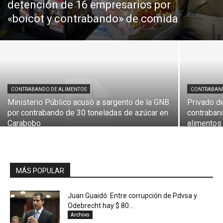
detención de 16 empresarios por
«boicot y contrabando» de comida
CONTRABANDO DE ALIMENTOS
CONTRABAND
Ministerio Público acusó a sargento de la GNB
Privado de
por contrabando de 30 toneladas de azúcar en
contraban
Carabobo
alimentos
MÁS POPULAR
Juan Guaidó: Entre corrupción de Pdvsa y
Odebrecht hay $ 80...
Archivo