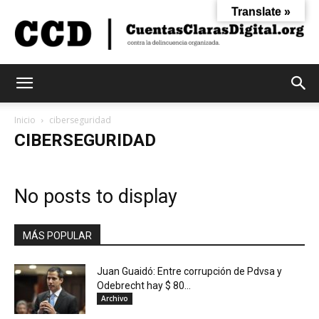
Translate »
Cuentas
Inicio
ciberseguridad
CIBERSEGURIDAD
Claras
No posts to display
Digital
MÁS POPULAR
Juan Guaidó: Entre corrupción de Pdvsa y
Odebrecht hay $ 80...
Archivo