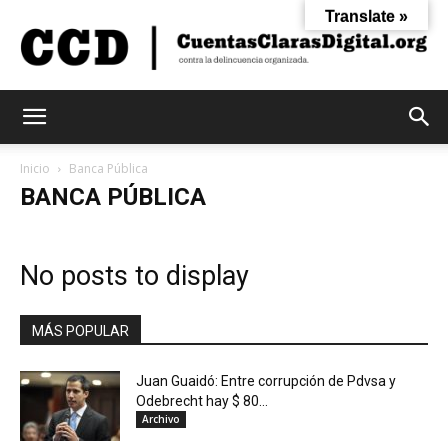
Translate »
Cuentas
Inicio
Banca Pública
BANCA PÚBLICA
Claras
No posts to display
Digital
MÁS POPULAR
Juan Guaidó: Entre corrupción de Pdvsa y
Odebrecht hay $ 80...
Archivo