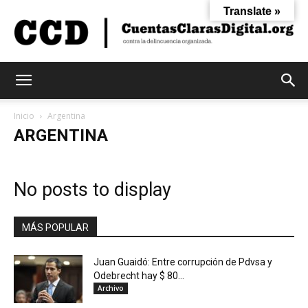
Translate »
Cuentas
Inicio
Argentina
ARGENTINA
Claras
No posts to display
Digital
MÁS POPULAR
Juan Guaidó: Entre corrupción de Pdvsa y
Odebrecht hay $ 80...
Archivo