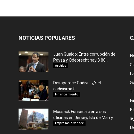
NOTICIAS POPULARES
C
Juan Guaidó: Entre corrupción de
N
Pdvsa y Odebrecht hay $ 80...
C
Archivo
L
G
Desaparece Cadivi… ¿Y el
cadivismo?
Tr
Financiamiento
F
P
Mossack Fonseca cierra sus
oficinas en Jersey, Isla de Man y...
le
Empresas offshore
De