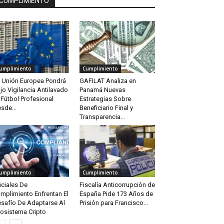
CUMPLIMIENTO
umplimiento
Cumplimiento
 Unión Europea Pondrá
GAFILAT Analiza en
jo Vigilancia Antilavado
Panamá Nuevas
 Fútbol Profesional
Estrategias Sobre
sde...
Beneficiario Final y
Transparencia...
umplimiento
Cumplimiento
iciales De
Fiscalía Anticorrupción de
mplimiento Enfrentan El
España Pide 173 Años de
safío De Adaptarse Al
Prisión para Francisco...
osistema Cripto