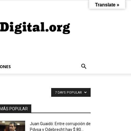
Translate »
IONES
7 DAYS POPULAR
MÁS POPULAR
Juan Guaidó: Entre corrupción de
Pdvsa y Odebrecht hay $ 80...