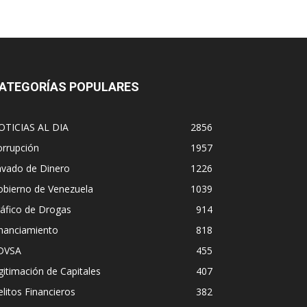
ATEGORÍAS POPULARES
OTICIAS AL DIA
2856
orrupción
1957
avado de Dinero
1226
obierno de Venezuela
1039
áfico de Drogas
914
inanciamiento
818
DVSA
455
gitimación de Capitales
407
litos Financieros
382