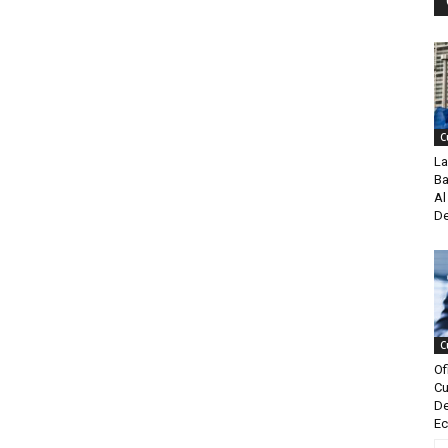
C
La
Ba
Al
De
C
Of
Cu
De
Ec