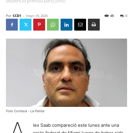
audiencia prevista para junio.
Por
CCD1
-
mayo 18, 2026
48
0
Foto Cortesía - La Patilla
lex Saab compareció este lunes ante una
corte federal de Miami luego de haber sido