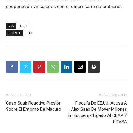
cooperación vinculados con el empresario colombiano.
VIA
CCD
FUENTE
EFE
Artículo anterior
Artículo siguiente
Caso Saab Reactiva Presión
Fiscalía De EE.UU. Acusa A
Sobre El Entorno De Maduro
Alex Saab De Mover Millones
En Esquema Ligado Al CLAP Y
PDVSA