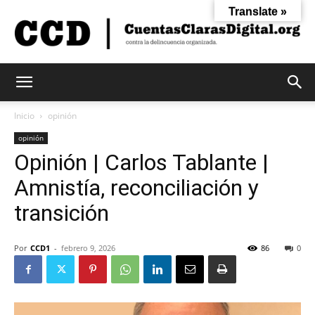
Translate »
Cuentas
Inicio
opinión
opinión
Opinión | Carlos Tablante |
Claras
Amnistía, reconciliación y
transición
Digital
Por
CCD1
-
febrero 9, 2026
86
0