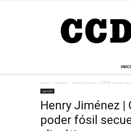
INIC
Inicio
opinión
Henry Jiménez | COP30: cuando el pod
opinión
Henry Jiménez |
poder fósil secue