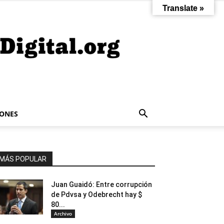
Translate »
IONES
MÁS POPULAR
Juan Guaidó: Entre corrupción
de Pdvsa y Odebrecht hay $
80...
Archivo