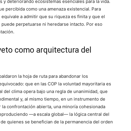
es y deteriorando ecosistemas esenciales para la vida.
ue percibida como una amenaza existencial. Para
quivale a admitir que su riqueza es finita y que el
o puede perpetuarse ni heredarse intacto. Por eso
tación.
 veto como arquitectura del
paldaron la hoja de ruta para abandonar los
equivocado: que en las COP la voluntad mayoritaria es
nal del clima opera bajo una regla de unanimidad, que
edimental y, al mismo tiempo, en un instrumento de
 la confrontación abierta, una minoría cohesionada
eproduciendo —a escala global— la lógica central del
o de quienes se benefician de la permanencia del orden