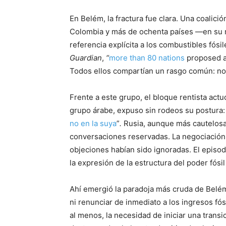
En Belém, la fractura fue clara. Una coalici
Colombia y más de ochenta países —en su m
referencia explícita a los combustibles fósi
Guardian
,
“
more than 80 nations
proposed a 
Todos ellos compartían un rasgo común: no 
Frente a este grupo, el bloque rentista actuó
grupo árabe, expuso sin rodeos su postura:
no en la suya
”
.
Rusia, aunque más cautelosa 
conversaciones reservadas. La negociació
objeciones habían sido ignoradas. El episod
la expresión de la estructura del poder fósi
Ahí emergió la paradoja más cruda de Belé
ni renunciar de inmediato a los ingresos fós
al menos, la necesidad de iniciar una transi