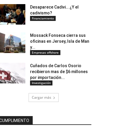
Desaparece Cadivi… ¿Y el
cadivismo?
Financiamiento
Mossack Fonseca cierra sus
oficinas en Jersey, Isla de Man
y...
Empresas offshore
Cuñados de Carlos Osorio
recibieron mas de $6 millones
por importación...
Investigación
Cargar más
CUMPLIMIENTO