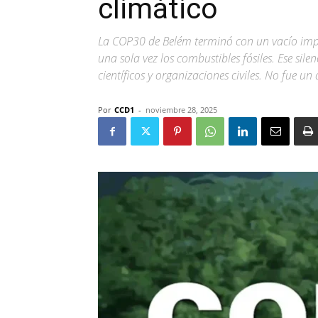
climático
La COP30 de Belém terminó con un vacío impo
una sola vez los combustibles fósiles. Ese silen
científicos y organizaciones civiles. No fue un
Por
CCD1
-
noviembre 28, 2025