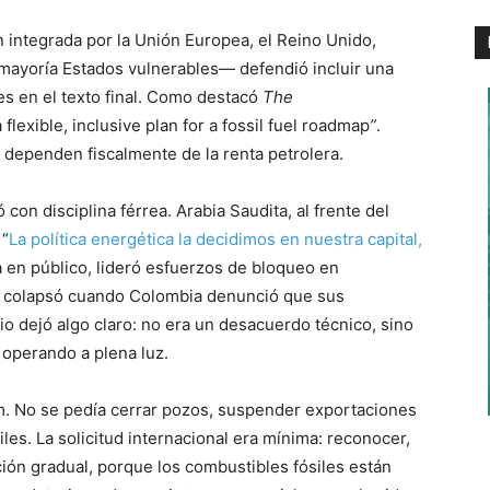
ón integrada por la Unión Europea, el Reino Unido,
ayoría Estados vulnerables— defendió incluir una
les en el texto final. Como destacó
The
flexible, inclusive plan for a fossil fuel roadmap
”
.
dependen fiscalmente de la renta petrolera.
 con disciplina férrea. Arabia Saudita, al frente del
 “
La política energética la decidimos en nuestra capital,
en público, lideró esfuerzos de bloqueo en
n colapsó cuando Colombia denunció que sus
io dejó algo claro: no era un desacuerdo técnico, sino
l operando a plena luz.
m. No se pedía cerrar pozos, suspender exportaciones
iles. La solicitud internacional era mínima: reconocer,
ción gradual, porque los combustibles fósiles están