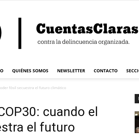
IO
QUIÉNES SOMOS
NEWSLETTER
CONTACTO
SECC
Cuentas
er fósil secuestra el futuro climático
 COP30: cuando el
stra el futuro
Claras