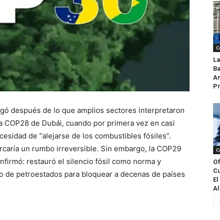
C
La
Ba
An
Pr
egó después de lo que amplios sectores interpretaron
la COP28 de Dubái, cuando por primera vez en casi
cesidad de “alejarse de los combustibles fósiles”.
caría un rumbo irreversible. Sin embargo, la COP29
C
firmó: restauró el silencio fósil como norma y
Of
Cu
o de petroestados para bloquear a decenas de países
El
Al