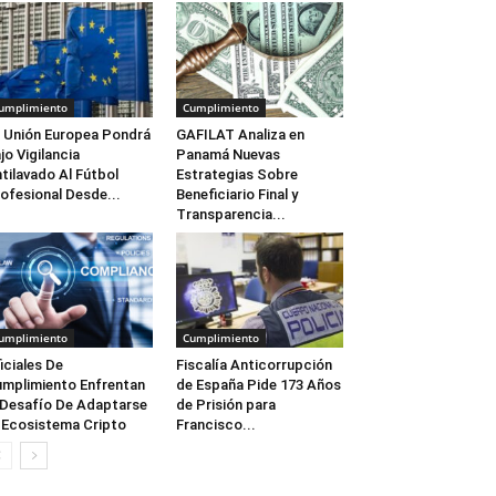
umplimiento
Cumplimiento
 Unión Europea Pondrá
GAFILAT Analiza en
jo Vigilancia
Panamá Nuevas
tilavado Al Fútbol
Estrategias Sobre
ofesional Desde...
Beneficiario Final y
Transparencia...
umplimiento
Cumplimiento
iciales De
Fiscalía Anticorrupción
mplimiento Enfrentan
de España Pide 173 Años
 Desafío De Adaptarse
de Prisión para
 Ecosistema Cripto
Francisco...