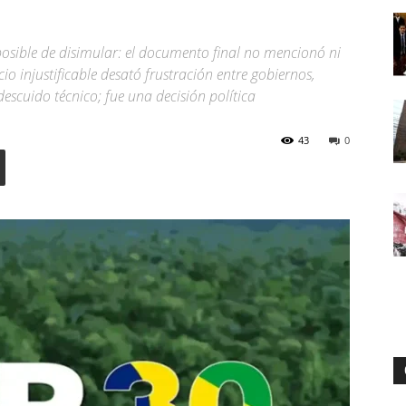
sible de disimular: el documento final no mencionó ni
cio injustificable desató frustración entre gobiernos,
Digital
 descuido técnico; fue una decisión política
43
0