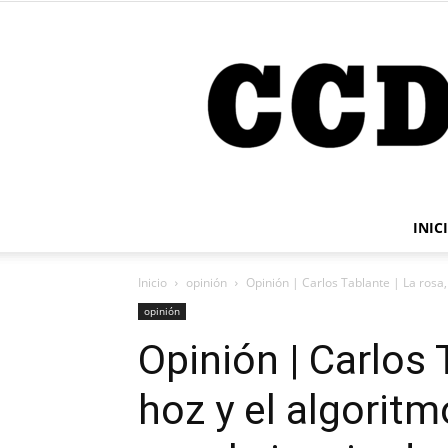
INIC
Inicio
opinión
Opinión | Carlos Tablante | La rosa, l
opinión
Opinión | Carlos 
hoz y el algoritm