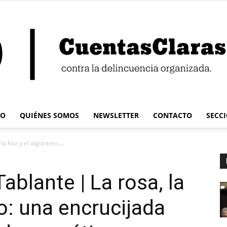
IO
QUIÉNES SOMOS
NEWSLETTER
CONTACTO
SECC
Cuentas
a hoz y el algoritmo:...
Tablante | La rosa, la
o: una encrucijada
Claras