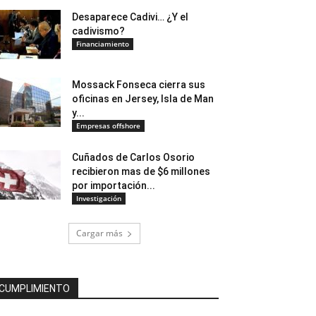
Desaparece Cadivi… ¿Y el
cadivismo?
Financiamiento
Mossack Fonseca cierra sus
oficinas en Jersey, Isla de Man
y...
Empresas offshore
Cuñados de Carlos Osorio
recibieron mas de $6 millones
por importación...
Investigación
Cargar más
CUMPLIMIENTO