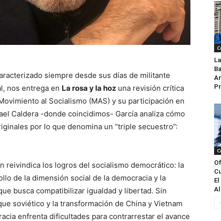
C
La
Ba
aracterizado siempre desde sus días de militante
An
Pr
l, nos entrega en
La rosa y la hoz
una revisión crítica
Movimiento al Socialismo (MAS) y su participación en
fael Caldera -donde coincidimos- García analiza cómo
riginales por lo que denomina un “triple secuestro”:
C
Of
én reivindica los logros del socialismo democrático: la
Cu
llo de la dimensión social de la democracia y la
El
Al
que busca compatibilizar igualdad y libertad. Sin
oque soviético y la transformación de China y Vietnam
racia enfrenta dificultades para contrarrestar el avance