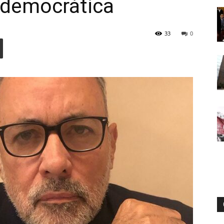
a democrática
33
0
Digital