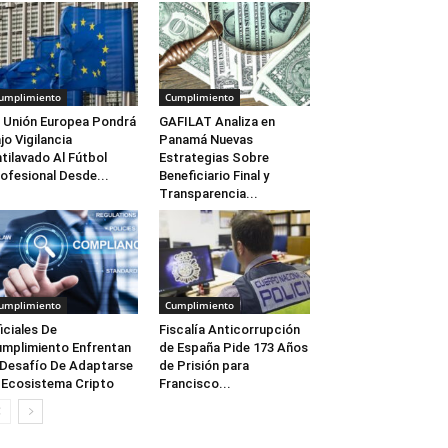
umplimiento
Cumplimiento
 Unión Europea Pondrá
GAFILAT Analiza en
jo Vigilancia
Panamá Nuevas
tilavado Al Fútbol
Estrategias Sobre
ofesional Desde...
Beneficiario Final y
Transparencia...
umplimiento
Cumplimiento
iciales De
Fiscalía Anticorrupción
mplimiento Enfrentan
de España Pide 173 Años
 Desafío De Adaptarse
de Prisión para
 Ecosistema Cripto
Francisco...