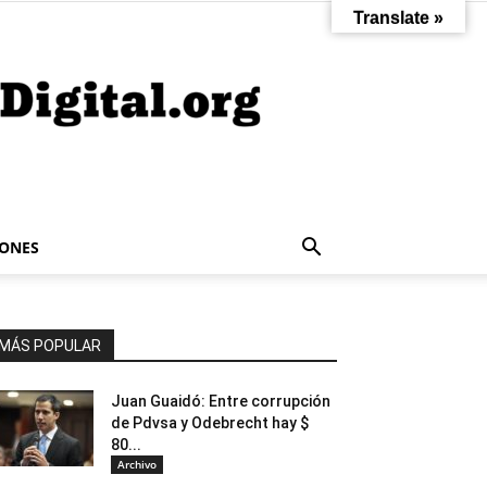
Translate »
IONES
MÁS POPULAR
Juan Guaidó: Entre corrupción
de Pdvsa y Odebrecht hay $
80...
Archivo