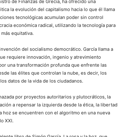
istro de Finanzas de Grecia, ha ofrecido una
ica la evolución del capitalismo hacia lo que él llama
ciones tecnológicas acumulan poder sin control
acia económica radical, utilizando la tecnología para
 más equitativa.
nvención del socialismo democrático. García llama a
que requiere innovación, ingenio y atrevimiento
a por una transformación profunda que enfrente las
e las élites que controlan la nube, es decir, los
os datos de la vida de los ciudadanos.
zada por proyectos autoritarios y plutocráticos, la
ación a repensar la izquierda desde la ética, la libertad
 y la hoz se encuentren con el algoritmo en una nueva
lo XXI.
ente libro de Simón García, La rosa y la hoz, que