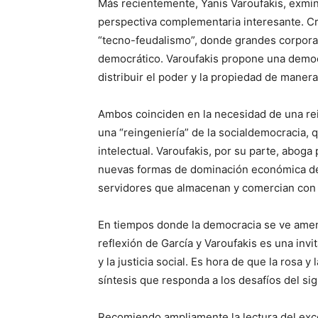
Más recientemente, Yanis Varoufakis, exmin
perspectiva complementaria interesante. Crit
“tecno-feudalismo”, donde grandes corpora
democrático. Varoufakis propone una democr
distribuir el poder y la propiedad de manera
Ambos coinciden en la necesidad de una rei
una “reingeniería” de la socialdemocracia, 
intelectual. Varoufakis, por su parte, abog
nuevas formas de dominación económica desd
servidores que almacenan y comercian con l
En tiempos donde la democracia se ve amena
reflexión de García y Varoufakis es una invit
y la justicia social. Es hora de que la rosa
síntesis que responda a los desafíos del sig
Recomiendo ampliamente la lectura del excel