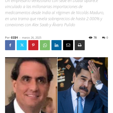
Un empresario venezolano con sede en Dubái aparece
vinculado a las millonarias importaciones de
medicamentos desde India al régimen de Nicolás Maduro,
en una trama que revela sobreprecios de hasta 2.000% y
conexiones con Alex Saab y Álvaro Pulido
Por
CCD1
-
marzo 26, 2025
78
0