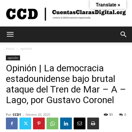
Translate »
Cuentas
Inicio
opinión
opinión
Opinión | La democracia
Claras
estadounidense bajo brutal
ataque del Tren de Mar – A –
Digital
Lago, por Gustavo Coronel
Por
CCD1
-
febrero 20, 2025
51
0