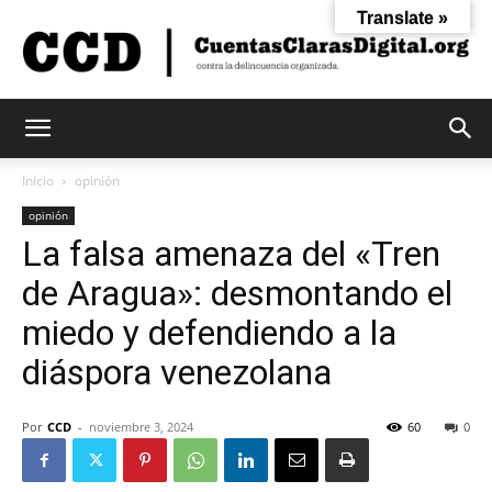
Translate »
Cuentas
Inicio
opinión
opinión
La falsa amenaza del «Tren
Claras
de Aragua»: desmontando el
miedo y defendiendo a la
Digital
diáspora venezolana
Por
CCD
-
noviembre 3, 2024
60
0