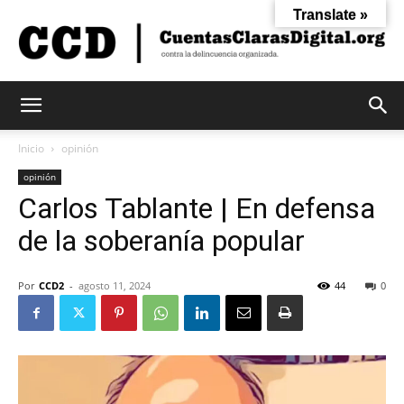
Translate »
Cuentas
Inicio
opinión
opinión
Carlos Tablante | En defensa
Claras
de la soberanía popular
Digital
Por
CCD2
-
agosto 11, 2024
44
0