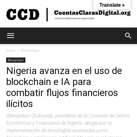
Translate »
Cuentas
Inicio
Blockchain
Blockchain
Nigeria avanza en el uso de
Claras
blockchain e IA para
combatir flujos financieros
Digital
ilícitos
Olanipekun Olukoyede, presidente de la Comisión de Delitos
Económicos y Financieros de Nigeria, aboga por la
implementación de tecnologías avanzadas como