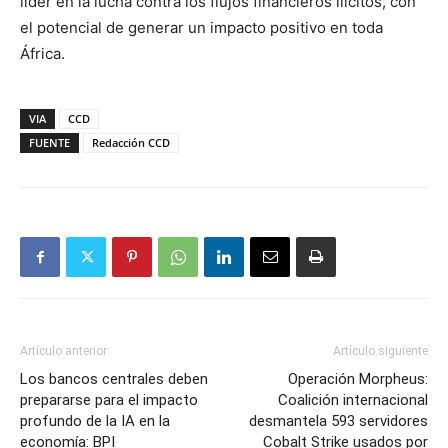
líder en la lucha contra los flujos financieros ilícitos, con
el potencial de generar un impacto positivo en toda
África.
VIA
CCD
FUENTE
Redacción CCD
Artículo anterior
Artículo siguiente
Los bancos centrales deben
Operación Morpheus:
prepararse para el impacto
Coalición internacional
profundo de la IA en la
desmantela 593 servidores
economía: BPI
Cobalt Strike usados por