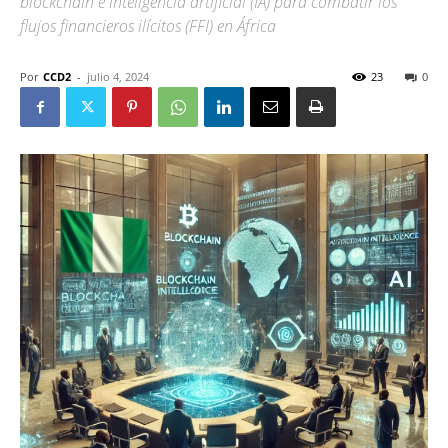
blockchain e inteligencia artificial (IA) para combatir los
flujos financieros ilícitos (FFI) en África
Por
CCD2
-
julio 4, 2024
23
0