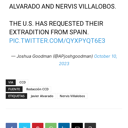
ALVARADO AND NERVIS VILLALOBOS.
THE U.S. HAS REQUESTED THEIR
EXTRADITION FROM SPAIN.
PIC.TWITTER.COM/QYXPYQT6E3
— Joshua Goodman (@APjoshgoodman)
October 10,
2023
VIA
CCD
FUENTE
Redacción CCD
ETIQUETAS
Javier Alvarado
Nervis Villalobos