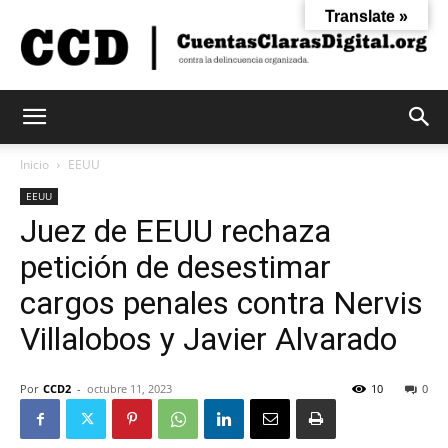
Translate »
Cuentas
Inicio
EEUU
EEUU
Juez de EEUU rechaza
Claras
petición de desestimar
cargos penales contra Nervis
Digital
Villalobos y Javier Alvarado
Por
CCD2
-
octubre 11, 2023
10
0