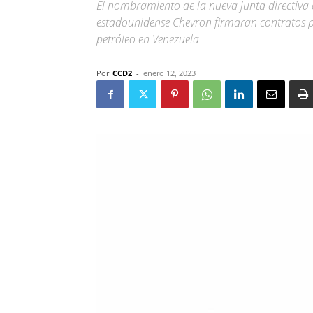
El nombramiento de la nueva junta directiva 
estadounidense Chevron firmaran contratos p
petróleo en Venezuela
Por
CCD2
-
enero 12, 2023