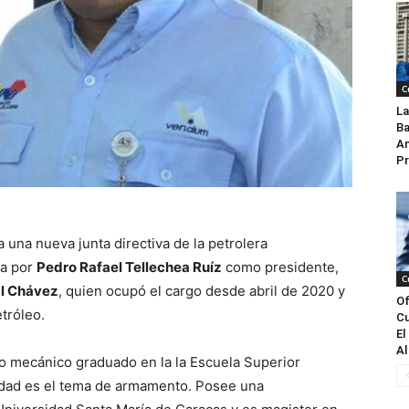
C
La
Ba
An
Pr
una nueva junta directiva de la petrolera
da por
Pedro Rafael Tellechea Ruíz
como presidente,
C
l Chávez
, quien ocupó el cargo desde abril de 2020 y
Of
tróleo.
Cu
El
Al
ro mecánico graduado en la la Escuela Superior
lidad es el tema de armamento. Posee una