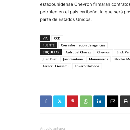
estadounidense Chevron firmaran contratos 
petróleo en el país caribeño, lo que será po
parte de Estados Unidos.
VIA
CCD
FUENTE
Con información de agencias
ETIQUETAS
Asdrúbal Chávez
Chevron
Erick Pé
Juan Díaz
Juan Santana
Monómeros
Nicolas M
Tareck El Aissami
Tovar Villalobos
Artículo anterior