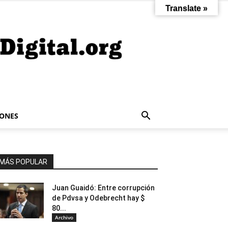
Translate »
IONES
MÁS POPULAR
Juan Guaidó: Entre corrupción
de Pdvsa y Odebrecht hay $
80...
Archivo