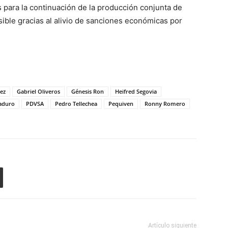
para la continuación de la producción conjunta de
sible gracias al alivio de sanciones económicas por
rez
Gabriel Oliveros
Génesis Ron
Heifred Segovia
aduro
PDVSA
Pedro Tellechea
Pequiven
Ronny Romero
Artículo siguiente