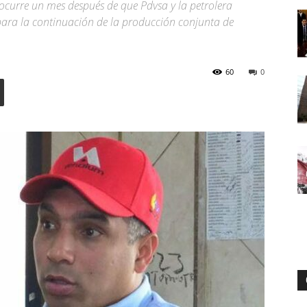
ocurre un mes después de que Pdvsa y la petrolera
ara la continuación de la producción conjunta de
Digital
60
0