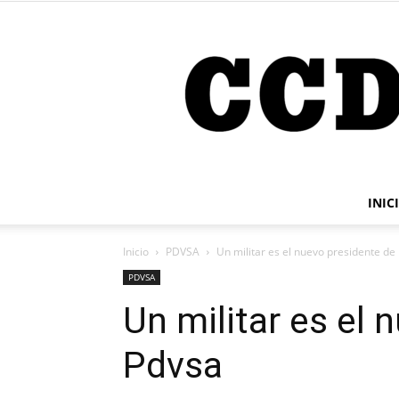
INIC
Inicio
PDVSA
Un militar es el nuevo presidente de
PDVSA
Un militar es el 
Pdvsa