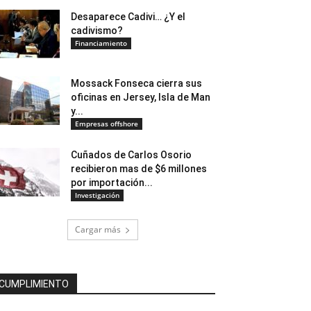
Desaparece Cadivi… ¿Y el
cadivismo?
Financiamiento
Mossack Fonseca cierra sus
oficinas en Jersey, Isla de Man
y...
Empresas offshore
Cuñados de Carlos Osorio
recibieron mas de $6 millones
por importación...
Investigación
Cargar más
CUMPLIMIENTO