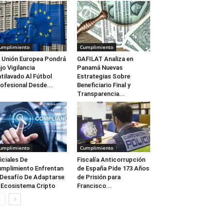
umplimiento
Cumplimiento
 Unión Europea Pondrá
GAFILAT Analiza en
jo Vigilancia
Panamá Nuevas
tilavado Al Fútbol
Estrategias Sobre
ofesional Desde...
Beneficiario Final y
Transparencia...
umplimiento
Cumplimiento
iciales De
Fiscalía Anticorrupción
mplimiento Enfrentan
de España Pide 173 Años
 Desafío De Adaptarse
de Prisión para
 Ecosistema Cripto
Francisco...