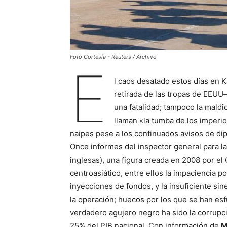
Foto Cortesía - Reuters / Archivo
E
l caos desatado estos días en 
retirada de las tropas de EEUU
una fatalidad; tampoco la mald
llaman «la tumba de los imperi
naipes pese a los continuados avisos de dip
Once informes del inspector general para la
inglesas), una figura creada en 2008 por el 
centroasiático, entre ellos la impaciencia po
inyecciones de fondos, y la insuficiente si
la operación; huecos por los que se han es
verdadero agujero negro ha sido la corrupc
25% del PIB nacional. Con información de
M