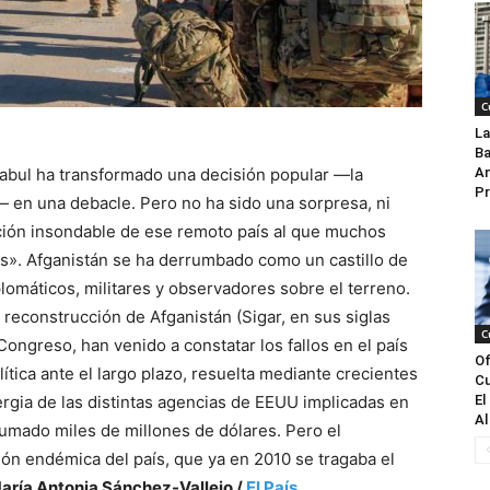
C
La
Ba
Kabul ha transformado una decisión popular ―la
An
Pr
― en una debacle. Pero no ha sido una sorpresa, ni
ición insondable de ese remoto país al que muchos
os». Afganistán se ha derrumbado como un castillo de
lomáticos, militares y observadores sobre el terreno.
 reconstrucción de Afganistán (Sigar, en sus siglas
C
Congreso, han venido a constatar los fallos en el país
Of
lítica ante el largo plazo, resuelta mediante crecientes
Cu
nergia de las distintas agencias de EEUU implicadas en
El
Al
fumado miles de millones de dólares. Pero el
ión endémica del país, que ya en 2010 se tragaba el
aría Antonia Sánchez-Vallejo /
El País.