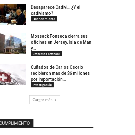
Desaparece Cadivi… ¿Y el
cadivismo?
Financiamiento
Mossack Fonseca cierra sus
oficinas en Jersey, Isla de Man
y...
Empresas offshore
Cuñados de Carlos Osorio
recibieron mas de $6 millones
por importación...
Investigación
Cargar más
CUMPLIMIENTO