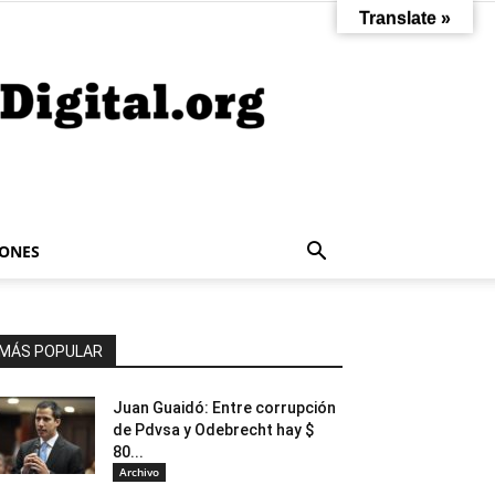
Translate »
IONES
MÁS POPULAR
Juan Guaidó: Entre corrupción
de Pdvsa y Odebrecht hay $
80...
Archivo