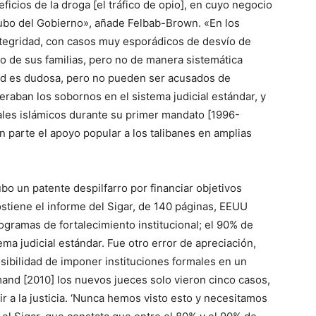
ficios de la droga [el tráfico de opio], en cuyo negocio
hubo del Gobierno», añade Felbab-Brown. «En los
ntegridad, con casos muy esporádicos de desvío de
cio de sus familias, pero no de manera sistemática
dad es dudosa, pero no pueden ser acusados de
raban los sobornos en el sistema judicial estándar, y
nales islámicos durante su primer mandato [1996-
 parte el apoyo popular a los talibanes en amplias
ubo un patente despilfarro por financiar objetivos
ostiene el informe del Sigar, de 140 páginas, EEUU
ogramas de fortalecimiento institucional; el 90% de
ma judicial estándar. Fue otro error de apreciación,
ibilidad de imponer instituciones formales en un
mand [2010] los nuevos jueces solo vieron cinco casos,
 a la justicia. ‘Nunca hemos visto esto y necesitamos