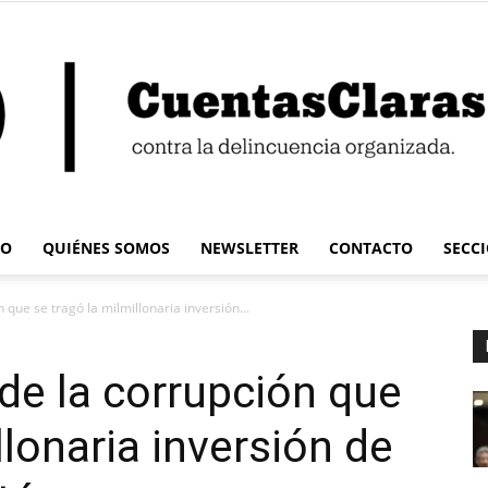
IO
QUIÉNES SOMOS
NEWSLETTER
CONTACTO
SECC
Cuentas
 que se tragó la milmillonaria inversión...
 de la corrupción que
llonaria inversión de
Claras