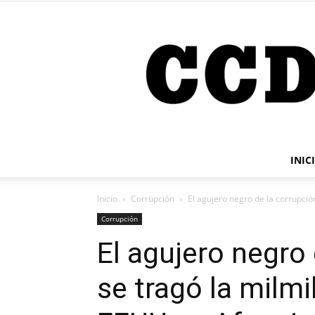
INIC
Inicio
Corrupción
El agujero negro de la corrupción
Corrupción
El agujero negro
se tragó la milmi