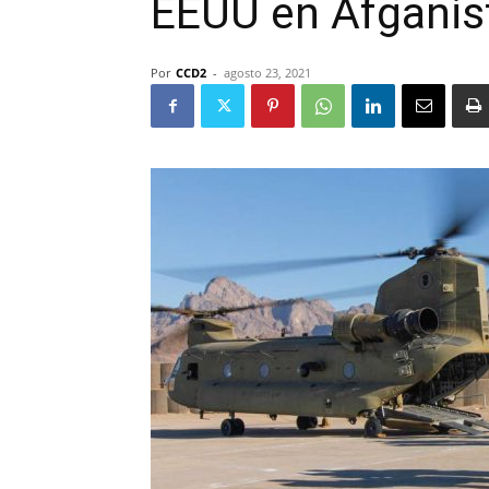
EEUU en Afganis
Por
CCD2
-
agosto 23, 2021