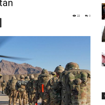
tán
22
0
Digital