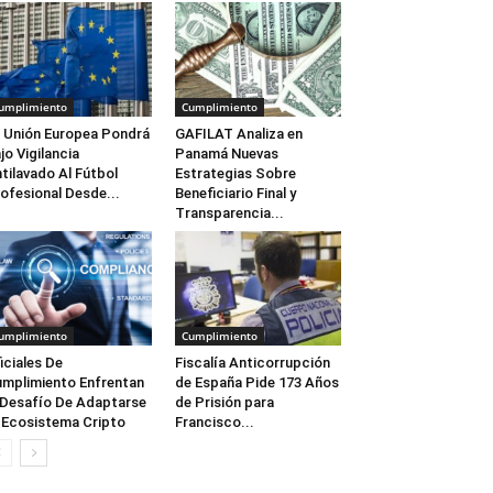
umplimiento
Cumplimiento
 Unión Europea Pondrá
GAFILAT Analiza en
jo Vigilancia
Panamá Nuevas
tilavado Al Fútbol
Estrategias Sobre
ofesional Desde...
Beneficiario Final y
Transparencia...
umplimiento
Cumplimiento
iciales De
Fiscalía Anticorrupción
mplimiento Enfrentan
de España Pide 173 Años
 Desafío De Adaptarse
de Prisión para
 Ecosistema Cripto
Francisco...