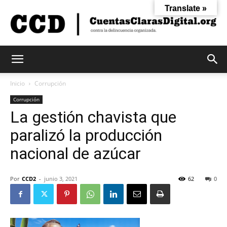
Translate »
Cuentas
Inicio
Corrupción
Corrupción
La gestión chavista que
Claras
paralizó la producción
nacional de azúcar
Digital
Por
CCD2
-
junio 3, 2021
62
0