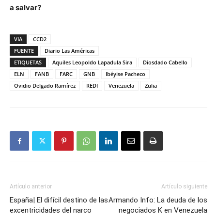
a salvar?
VIA
CCD2
FUENTE
Diario Las Américas
ETIQUETAS
Aquiles Leopoldo Lapadula Sira
Diosdado Cabello
ELN
FANB
FARC
GNB
Ibéyise Pacheco
Ovidio Delgado Ramírez
REDI
Venezuela
Zulia
Artículo anterior
Artículo siguiente
España| El difícil destino de las
Armando Info: La deuda de los
excentricidades del narco
negociados K en Venezuela