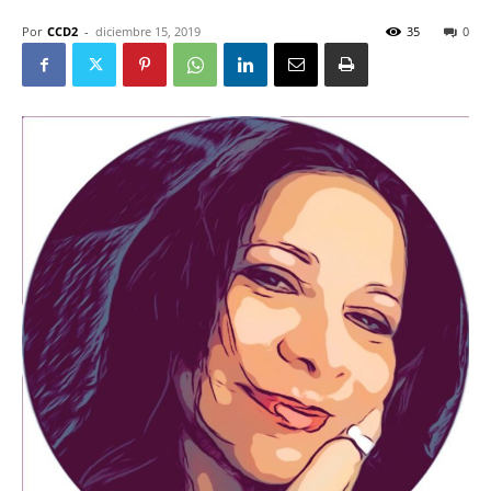
Por
CCD2
-
diciembre 15, 2019
35
0