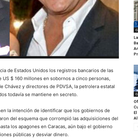
C
La
Ba
An
Pr
ticia de Estados Unidos los registros bancarios de las
de US $ 160 millones en sobornos a cinco personas,
de Chávez y directores de PDVSA, la petrolera estatal
dos todavía se mantiene en secreto.
C
Of
Cu
en la intención de identificar que los gobiernos de
El
aron del esquema que corrompió las adquisiciones del
Al
asta los apagones en Caracas, aún bajo el gobierno
iones públicas y desviar dinero.