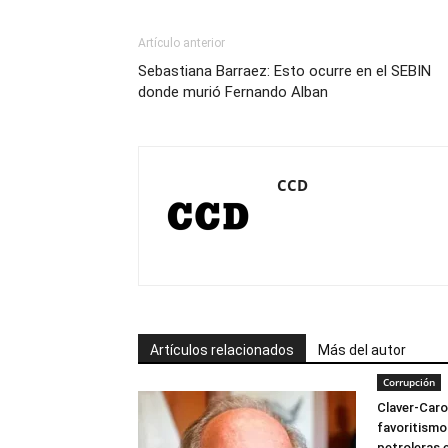
Artículo anterior
Sebastiana Barraez: Esto ocurre en el SEBIN
donde murió Fernando Alban
CCD
Artículos relacionados
Más del autor
Corrupción
Claver-Caro
favoritismo
petroleras e