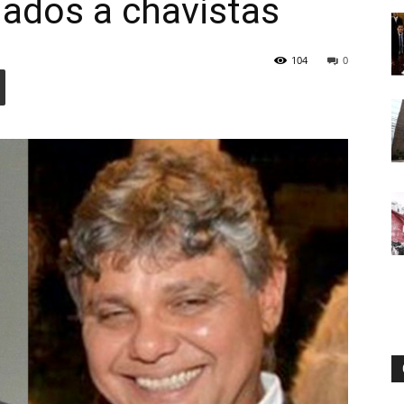
ados a chavistas
104
0
Digital