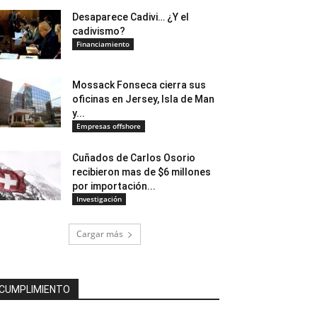
Desaparece Cadivi… ¿Y el
cadivismo?
Financiamiento
Mossack Fonseca cierra sus
oficinas en Jersey, Isla de Man
y...
Empresas offshore
Cuñados de Carlos Osorio
recibieron mas de $6 millones
por importación...
Investigación
Cargar más
CUMPLIMIENTO