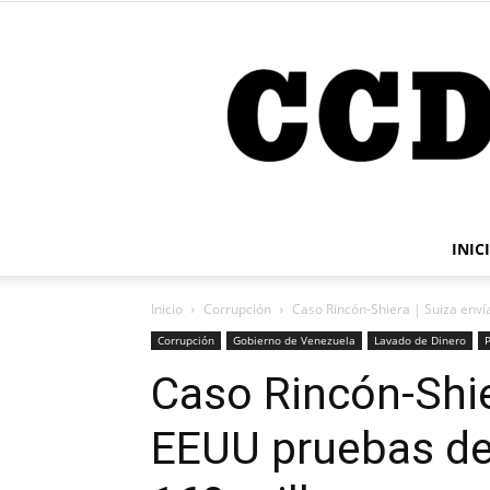
INIC
Inicio
Corrupción
Caso Rincón-Shiera | Suiza enví
Corrupción
Gobierno de Venezuela
Lavado de Dinero
Caso Rincón-Shie
EEUU pruebas de