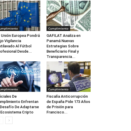
umplimiento
Cumplimiento
 Unión Europea Pondrá
GAFILAT Analiza en
jo Vigilancia
Panamá Nuevas
tilavado Al Fútbol
Estrategias Sobre
ofesional Desde...
Beneficiario Final y
Transparencia...
umplimiento
Cumplimiento
iciales De
Fiscalía Anticorrupción
mplimiento Enfrentan
de España Pide 173 Años
 Desafío De Adaptarse
de Prisión para
 Ecosistema Cripto
Francisco...