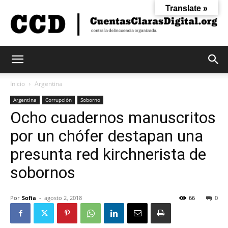
Translate »
Cuentas
Inicio
Argentina
Argentina
Corrupción
Soborno
Ocho cuadernos manuscritos
Claras
por un chófer destapan una
presunta red kirchnerista de
Digital
sobornos
Por
Sofia
-
agosto 2, 2018
66
0