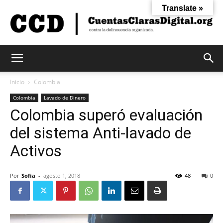
Translate »
Cuentas
Inicio
Colombia
Colombia
Lavado de Dinero
Colombia superó evaluación
Claras
del sistema Anti-lavado de
Activos
Digital
Por
Sofia
-
agosto 1, 2018
48
0