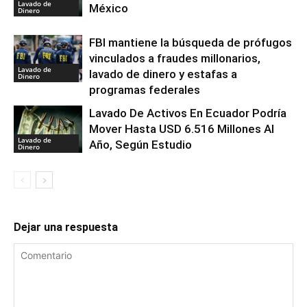
Lavado de
México
Dinero
FBI mantiene la búsqueda de prófugos
vinculados a fraudes millonarios,
Lavado de
lavado de dinero y estafas a
Dinero
programas federales
Lavado De Activos En Ecuador Podría
Mover Hasta USD 6.516 Millones Al
Lavado de
Año, Según Estudio
Dinero
Dejar una respuesta