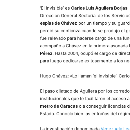
‘El Invisible’ es
Carlos Luis Aguilera Borjas
,
Dirección General Sectorial de los Servicio
espías de Chávez
por un tiempo y su guarda
perdió su confianza cuando se produjo el go
fue relevado para hacerse cargo de una fu
acompañó a Chávez en la primera asonada f
Pérez
. Hasta 2004, ocupó el cargo de direc
para luego dedicarse exitosamente a los ne
Hugo Chávez: «Lo llaman ‘el Invisible’. Carlo
El paso dilatado de Aguilera por los corred
institucionales que le facilitaron el acceso
metro de Caracas
o a conseguir licencias d
Estado. Conocía bien las entrañas del régim
La investigación denominada
Venezuela Le