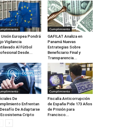
umplimiento
Cumplimiento
 Unión Europea Pondrá
GAFILAT Analiza en
jo Vigilancia
Panamá Nuevas
tilavado Al Fútbol
Estrategias Sobre
ofesional Desde...
Beneficiario Final y
Transparencia...
umplimiento
Cumplimiento
iciales De
Fiscalía Anticorrupción
mplimiento Enfrentan
de España Pide 173 Años
 Desafío De Adaptarse
de Prisión para
 Ecosistema Cripto
Francisco...