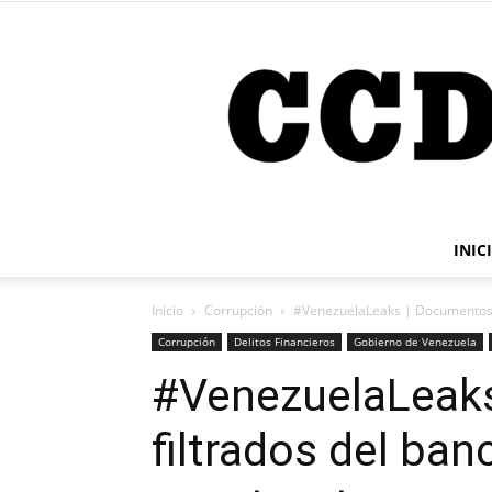
INIC
Inicio
Corrupción
#VenezuelaLeaks | Documentos fi
Corrupción
Delitos Financieros
Gobierno de Venezuela
#VenezuelaLeak
filtrados del ba