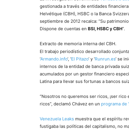
gestionada a través de entidades financie
Helvétique (CBH), HSBC o la Banca Svizzera
septiembre de 2012 recalca: “Su patrimoni
Dispone de cuentas en
BSI, HSBC y
CBH
”.
Extracto de memoria interna del CBH.
El trabajo periodístico desarrollado conjun
‘
Armando.info
‘, ‘
El Pitazo
‘ y ‘
Runrun.es
‘ se in
internos de la entidad de banca privada su
acumulados por un gestor financiero especia
Latina para llevar sus fortunas a bancos su
“Nosotros no queremos ser ricos, ¡ser rico 
ricos”, declamó Chávez en un
programa de ‘
Venezuela Leaks
muestra que el espíritu re
fustigaba las políticas del capitalismo, no 