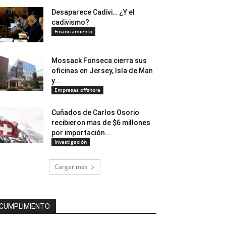
Desaparece Cadivi… ¿Y el
cadivismo?
Financiamiento
Mossack Fonseca cierra sus
oficinas en Jersey, Isla de Man
y...
Empresas offshore
Cuñados de Carlos Osorio
recibieron mas de $6 millones
por importación...
Investigación
Cargar más
CUMPLIMIENTO