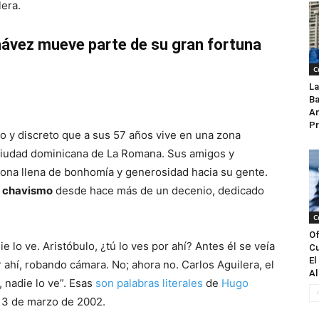
lera.
Chávez mueve parte de su gran fortuna
C
La
Ba
An
Pr
so y discreto que a sus 57 años vive en una zona
a ciudad dominicana de La Romana. Sus amigos y
ona llena de bonhomía y generosidad hacia su gente.
el chavismo
desde hace más de un decenio, dedicado
C
Of
die lo ve. Aristóbulo, ¿tú lo ves por ahí? Antes él se veía
Cu
El
 ahí, robando cámara. No; ahora no. Carlos Aguilera, el
Al
í, nadie lo ve”. Esas
son palabras literales
de
Hugo
l 3 de marzo de 2002.