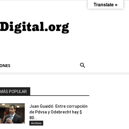
Translate »
IONES
MÁS POPULAR
Juan Guaidó: Entre corrupción
de Pdvsa y Odebrecht hay $
80...
Archivo