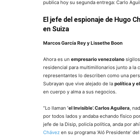
publica hoy su segunda entrega: Carlo Agui
El jefe del espionaje de Hugo 
en Suiza
Marcos García Rey y Lissethe Boon
Ahora es un
empresario venezolano
sigilo
residencial para multimillonarios junto a l
representantes lo describen como una pers
Subrayan que vive alejado de la
política y 
en cuerpo y alma a sus negocios.
“Lo llaman
‘el Invisible’. Carlos Aguilera
, na
por todos lados y andaba echando físico por
jefe de la Disip, policía política, anda por ah
Chávez
en su programa ‘Aló Presidente’ de