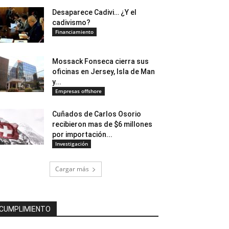
Desaparece Cadivi… ¿Y el
cadivismo?
Financiamiento
Mossack Fonseca cierra sus
oficinas en Jersey, Isla de Man
y...
Empresas offshore
Cuñados de Carlos Osorio
recibieron mas de $6 millones
por importación...
Investigación
Cargar más
CUMPLIMIENTO