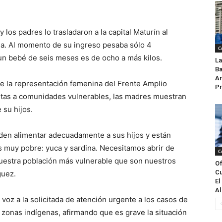
 los padres lo trasladaron a la capital Maturín al
ea. Al momento de su ingreso pesaba sólo 4
C
un bebé de seis meses es de ocho a más kilos.
La
Ba
An
e la representación femenina del Frente Amplio
Pr
isitas a comunidades vulnerables, las madres muestran
 su hijos.
eden alimentar adecuadamente a sus hijos y están
s muy pobre: yuca y sardina. Necesitamos abrir de
C
nuestra población más vulnerable que son nuestros
Of
Cu
guez.
El
Al
oz a la solicitada de atención urgente a los casos de
zonas indígenas, afirmando que es grave la situación