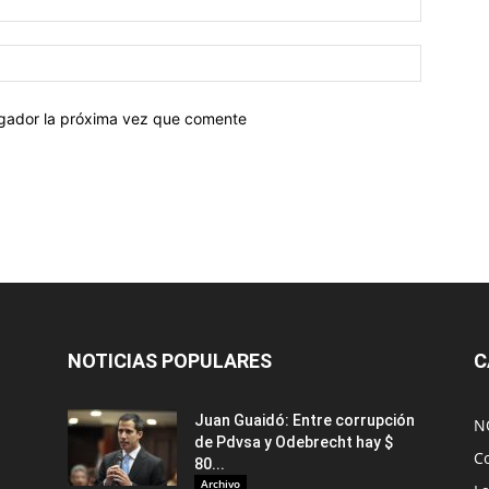
egador la próxima vez que comente
NOTICIAS POPULARES
C
Juan Guaidó: Entre corrupción
N
de Pdvsa y Odebrecht hay $
C
80...
Archivo