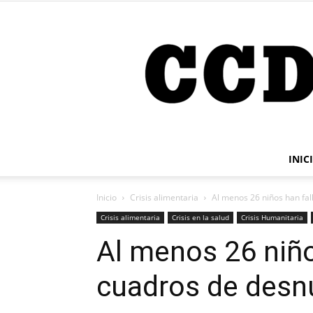
INIC
Inicio
Crisis alimentaria
Al menos 26 niños han fa
Crisis alimentaria
Crisis en la salud
Crisis Humanitaria
Al menos 26 niño
cuadros de desn