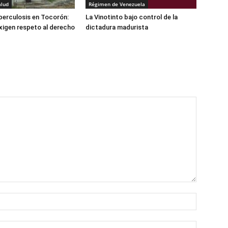
alud
Régimen de Venezuela
berculosis en Tocorón:
La Vinotinto bajo control de la
exigen respeto al derecho
dictadura madurista