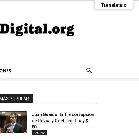
Translate »
IONES
MÁS POPULAR
Juan Guaidó: Entre corrupción
de Pdvsa y Odebrecht hay $
80...
Archivo