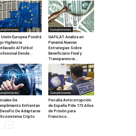
umplimiento
Cumplimiento
 Unión Europea Pondrá
GAFILAT Analiza en
jo Vigilancia
Panamá Nuevas
tilavado Al Fútbol
Estrategias Sobre
ofesional Desde...
Beneficiario Final y
Transparencia...
umplimiento
Cumplimiento
iciales De
Fiscalía Anticorrupción
mplimiento Enfrentan
de España Pide 173 Años
 Desafío De Adaptarse
de Prisión para
 Ecosistema Cripto
Francisco...