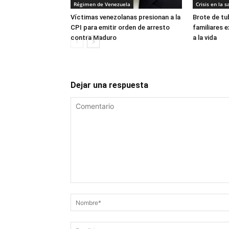
Régimen de Venezuela
Crisis en la s
Víctimas venezolanas presionan a la
Brote de tu
CPI para emitir orden de arresto
familiares 
contra Maduro
a la vida
Dejar una respuesta