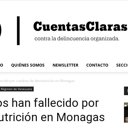
IO
QUIÉNES SOMOS
NEWSLETTER
CONTACTO
SECC
Cuentas
llecido por cuadros de desnutrición en Monagas
Régimen de Venezuela
s han fallecido por
utrición en Monagas
Claras