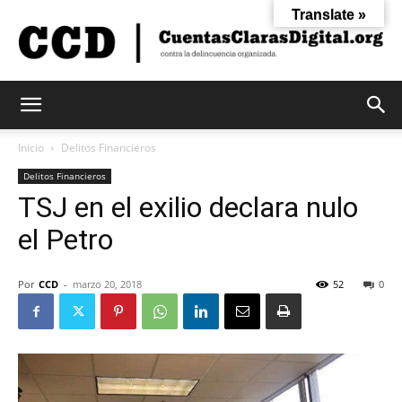
Translate »
Cuentas
Inicio
Delitos Financieros
Delitos Financieros
TSJ en el exilio declara nulo
Claras
el Petro
Digital
Por
CCD
-
marzo 20, 2018
52
0