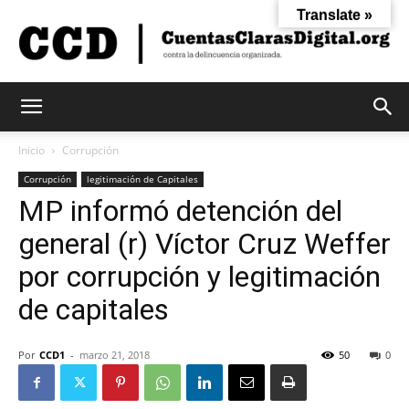
Translate »
Cuentas
Inicio
Corrupción
Corrupción
legitimación de Capitales
MP informó detención del
Claras
general (r) Víctor Cruz Weffer
por corrupción y legitimación
Digital
de capitales
Por
CCD1
-
marzo 21, 2018
50
0