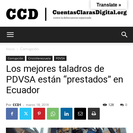
Translate »
Cuentas
Inicio
Corrupción
Corrupción
CrisisVenezuela
PDVSA
Los mejores taladros de
Claras
PDVSA están “prestados” en
Ecuador
Digital
Por
CCD1
-
marzo 18, 2018
128
0