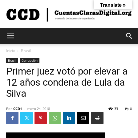
Translate »
Cuentas
Inicio
Brasil
Brasil
Corrupción
Primer juez votó por elevar a
Claras
12 años condena de Lula da
Silva
Digital
Por
CCD1
-
enero 24, 2018
33
0