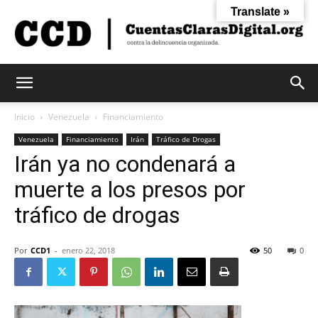
Translate »
Cuentas
Inicio
Venezuela
Financiamiento
Venezuela
Financiamiento
Irán
Tráfico de Drogas
Irán ya no condenará a
Claras
muerte a los presos por
tráfico de drogas
Digital
Por
CCD1
-
enero 22, 2018
50
0