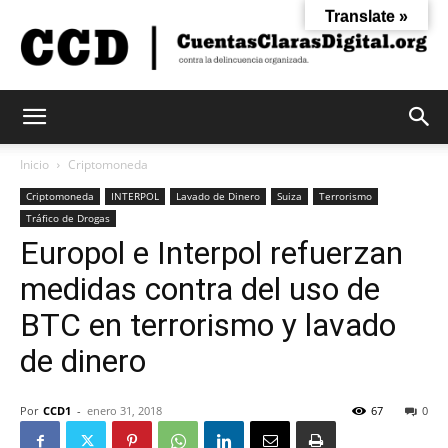
Translate »
Cuentas
Inicio
Criptomoneda
Criptomoneda
INTERPOL
Lavado de Dinero
Suiza
Terrorismo
Tráfico de Drogas
Claras
Europol e Interpol refuerzan
medidas contra del uso de
Digital
BTC en terrorismo y lavado
de dinero
Por
CCD1
-
enero 31, 2018
67
0