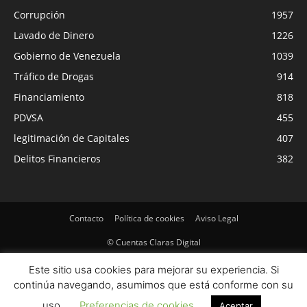
Corrupción
1957
Lavado de Dinero
1226
Gobierno de Venezuela
1039
Tráfico de Drogas
914
Financiamiento
818
PDVSA
455
legitimación de Capitales
407
Delitos Financieros
382
Contacto
Política de cookies
Aviso Legal
© Cuentas Claras Digital
Este sitio usa cookies para mejorar su experiencia. Si
continúa navegando, asumimos que está conforme con su
uso.
Preferencias de cookies
Aceptar