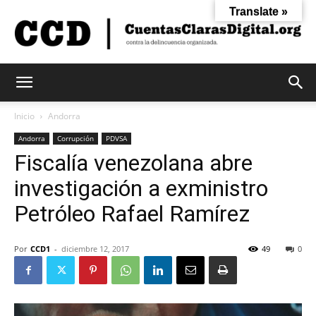
Translate »
Cuentas
Inicio
Andorra
Andorra
Corrupción
PDVSA
Fiscalía venezolana abre
Claras
investigación a exministro
Petróleo Rafael Ramírez
Digital
Por
CCD1
-
diciembre 12, 2017
49
0