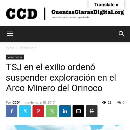
Translate »
Cuentas
Inicio
Venezuela
Venezuela
TSJ en el exilio ordenó
Claras
suspender exploración en el
Arco Minero del Orinoco
Digital
Por
CCD1
-
noviembre 18, 2017
52
0