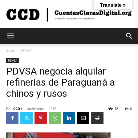
Translate »
Cuentas
Inicio
PDVSA
PDVSA
PDVSA negocia alquilar
Claras
refinerias de Paraguaná a
chinos y rusos
Digital
Por
CCD1
-
noviembre 1, 2017
42
0