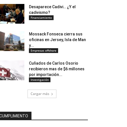
Desaparece Cadivi… ¿Y el
cadivismo?
Financiamiento
Mossack Fonseca cierra sus
oficinas en Jersey, Isla de Man
y...
Empresas offshore
Cuñados de Carlos Osorio
recibieron mas de $6 millones
por importación...
Investigación
Cargar más
CUMPLIMIENTO