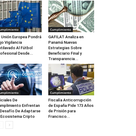
umplimiento
Cumplimiento
 Unión Europea Pondrá
GAFILAT Analiza en
jo Vigilancia
Panamá Nuevas
tilavado Al Fútbol
Estrategias Sobre
ofesional Desde...
Beneficiario Final y
Transparencia...
umplimiento
Cumplimiento
iciales De
Fiscalía Anticorrupción
mplimiento Enfrentan
de España Pide 173 Años
 Desafío De Adaptarse
de Prisión para
 Ecosistema Cripto
Francisco...