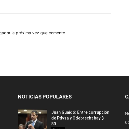
egador la próxima vez que comente
NOTICIAS POPULARES
C
Juan Guaidó: Entre corrupción
N
de Pdvsa y Odebrecht hay $
C
80...
Archivo