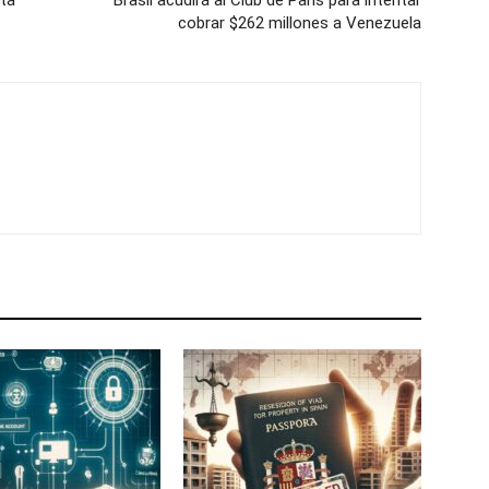
sta
Brasil acudirá al Club de París para intentar
cobrar $262 millones a Venezuela