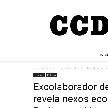
INIC
Inicio
España
Excolaborador de Pablo Iglesias re
España
Política
Excolaborador de
revela nexos ec