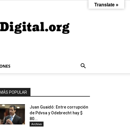
Translate »
IONES
MÁS POPULAR
Juan Guaidó: Entre corrupción
de Pdvsa y Odebrecht hay $
80...
Archivo