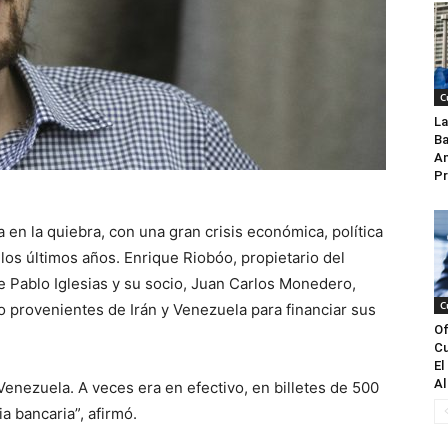
C
La
Ba
An
Pr
en la quiebra, con una gran crisis económica, política
n los últimos años. Enrique Riobóo, propietario del
 Pablo Iglesias y su socio, Juan Carlos Monedero,
C
o provenientes de Irán y Venezuela para financiar sus
Of
Cu
El
Al
Venezuela. A veces era en efectivo, en billetes de 500
a bancaria”, afirmó.