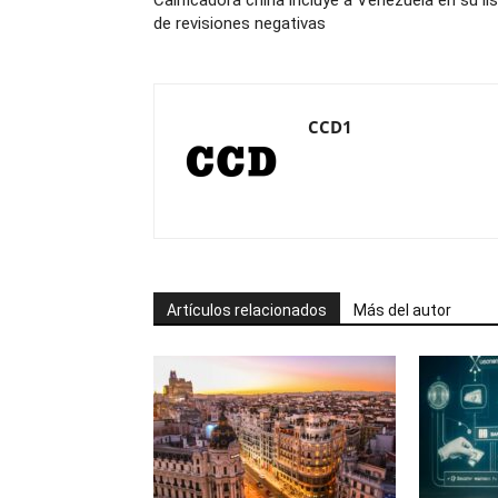
Calificadora china incluye a Venezuela en su li
de revisiones negativas
CCD1
Artículos relacionados
Más del autor