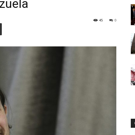
zuela
45
0
Digital