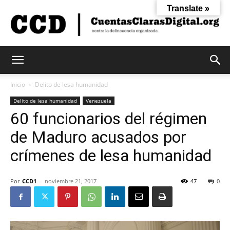
Translate »
Cuentas
Inicio
Delito de lesa humanidad
Delito de lesa humanidad
Venezuela
60 funcionarios del régimen
Claras
de Maduro acusados por
crímenes de lesa humanidad
Digital
Por
CCD1
-
noviembre 21, 2017
47
0