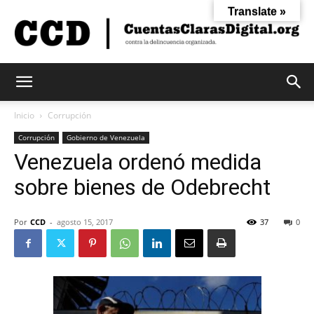
Translate »
Cuentas
Inicio
Corrupción
Corrupción
Gobierno de Venezuela
Venezuela ordenó medida
Claras
sobre bienes de Odebrecht
Digital
Por
CCD
-
agosto 15, 2017
37
0