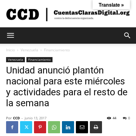
Translate »
Cuentas
Inicio
Venezuela
Financiamiento
Venezuela
Financiamiento
Unidad anunció plantón
Claras
nacional para este miércoles
y actividades para el resto de
Digital
la semana
Por
CCD
-
junio 13, 2017
44
0