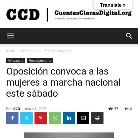
Translate »
Cuentas
Inicio
Venezuela
Financiamiento
Venezuela
Financiamiento
Oposición convoca a las
Claras
mujeres a marcha nacional
este sábado
Digital
Por
CCD
-
mayo 5, 2017
37
0