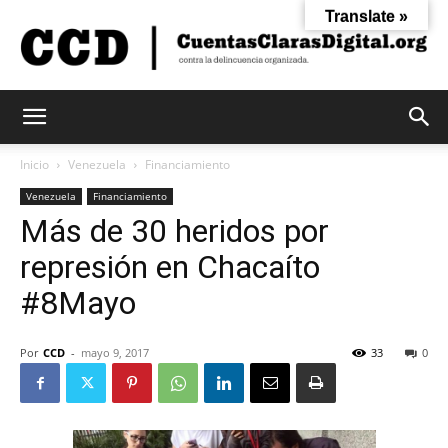
Translate »
Cuentas
Inicio
Venezuela
Financiamiento
Venezuela
Financiamiento
Más de 30 heridos por
Claras
represión en Chacaíto
#8Mayo
Digital
Por
CCD
-
mayo 9, 2017
33
0