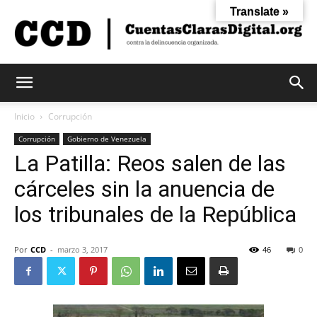
Translate »
Cuentas
Inicio
Corrupción
Corrupción
Gobierno de Venezuela
La Patilla: Reos salen de las
Claras
cárceles sin la anuencia de
los tribunales de la República
Digital
Por
CCD
-
marzo 3, 2017
46
0