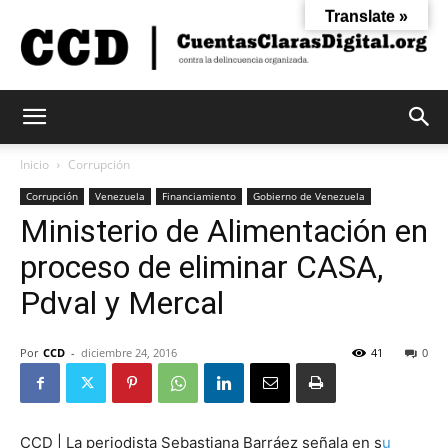
Translate »
Cuentas
Inicio
Corrupción
Corrupción
Venezuela
Financiamiento
Gobierno de Venezuela
Ministerio de Alimentación en
Claras
proceso de eliminar CASA,
Pdval y Mercal
Digital
Por
CCD
-
diciembre 24, 2016
41
0
CCD | La periodista Sebastiana Barráez señala en s
u