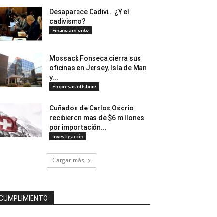
Desaparece Cadivi… ¿Y el
cadivismo?
Financiamiento
Mossack Fonseca cierra sus
oficinas en Jersey, Isla de Man
y...
Empresas offshore
Cuñados de Carlos Osorio
recibieron mas de $6 millones
por importación...
Investigación
Cargar más
CUMPLIMIENTO