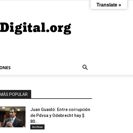
Translate »
IONES
MÁS POPULAR
Juan Guaidó: Entre corrupción
de Pdvsa y Odebrecht hay $
80...
Archivo