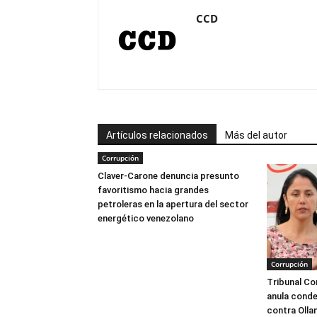
CCD
Artículos relacionados
Más del autor
Corrupción
Claver-Carone denuncia presunto
favoritismo hacia grandes
petroleras en la apertura del sector
energético venezolano
Corrupción
Tribunal Co
anula conde
contra Olla