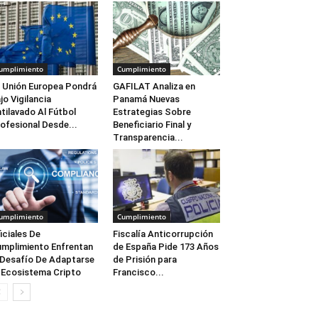
umplimiento
Cumplimiento
 Unión Europea Pondrá
GAFILAT Analiza en
jo Vigilancia
Panamá Nuevas
tilavado Al Fútbol
Estrategias Sobre
ofesional Desde...
Beneficiario Final y
Transparencia...
umplimiento
Cumplimiento
iciales De
Fiscalía Anticorrupción
mplimiento Enfrentan
de España Pide 173 Años
 Desafío De Adaptarse
de Prisión para
 Ecosistema Cripto
Francisco...