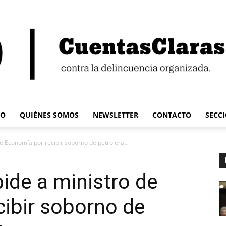
IO
QUIÉNES SOMOS
NEWSLETTER
CONTACTO
SECC
Cuentas
de Economía por recibir soborno de petrolera...
pide a ministro de
ibir soborno de
Claras