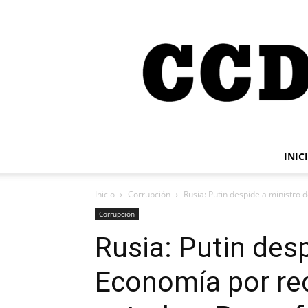
INIC
Inicio
Corrupción
Rusia: Putin despide a ministro 
Corrupción
Rusia: Putin des
Economía por rec