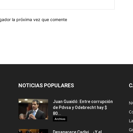
egador la próxima vez que comente
NOTICIAS POPULARES
C
Juan Guaidó: Entre corrupción
N
de Pdvsa y Odebrecht hay $
C
80...
Archivo
L
G
Desaparece Cadivi… ¿Y el