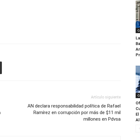
C
La
Ba
An
Pr
C
Artículo siguiente
Of
AN declara responsabilidad política de Rafael
Cu
a
Ramírez en corrupción por más de $11 mil
El
millones en Pdvsa
Al