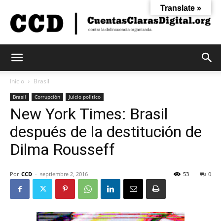
Translate »
Cuentas
Inicio
Brasil
Brasil
Corrupción
Juicio polìtico
New York Times: Brasil
Claras
después de la destitución de
Dilma Rousseff
Digital
Por
CCD
-
septiembre 2, 2016
53
0