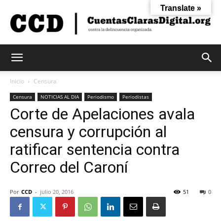
Translate »
Cuentas
Inicio
Censura
Censura
NOTICIAS AL DIA
Periodismo
Periodistas
Corte de Apelaciones avala
Claras
censura y corrupción al
ratificar sentencia contra
Digital
Correo del Caroní
Por
CCD
-
julio 20, 2016
51
0