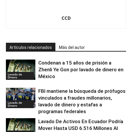
CCD
Artículos relacionados
Más del autor
Condenan a 15 años de prisión a
Zhenli Ye Gon por lavado de dinero en
Lavado de
México
Dinero
FBI mantiene la búsqueda de prófugos
vinculados a fraudes millonarios,
Lavado de
lavado de dinero y estafas a
Dinero
programas federales
Lavado De Activos En Ecuador Podría
Mover Hasta USD 6.516 Millones Al