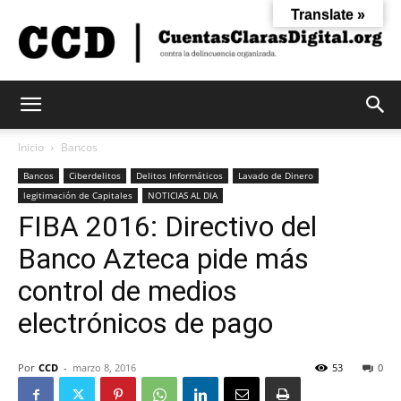
Translate »
Cuentas
Inicio
Bancos
Bancos
Ciberdelitos
Delitos Informáticos
Lavado de Dinero
legitimación de Capitales
NOTICIAS AL DIA
Claras
FIBA 2016: Directivo del
Banco Azteca pide más
Digital
control de medios
electrónicos de pago
Por
CCD
-
marzo 8, 2016
53
0