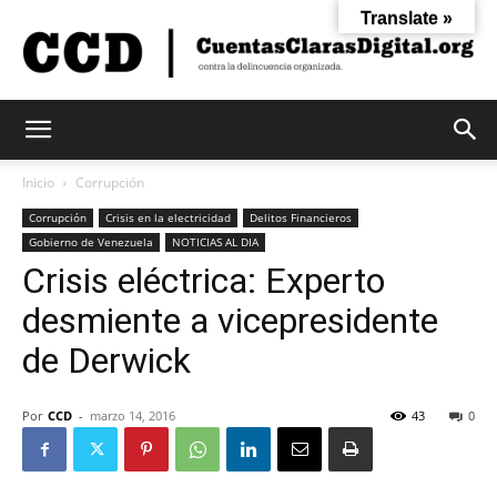
Translate »
Cuentas
Inicio
Corrupción
Corrupción
Crisis en la electricidad
Delitos Financieros
Gobierno de Venezuela
NOTICIAS AL DIA
Claras
Crisis eléctrica: Experto
desmiente a vicepresidente
Digital
de Derwick
Por
CCD
-
marzo 14, 2016
43
0