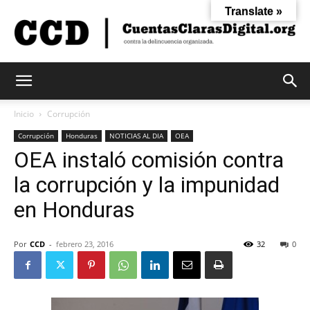
Translate »
Cuentas
Inicio
Corrupción
Corrupción
Honduras
NOTICIAS AL DIA
OEA
OEA instaló comisión contra
Claras
la corrupción y la impunidad
en Honduras
Digital
Por
CCD
-
febrero 23, 2016
32
0