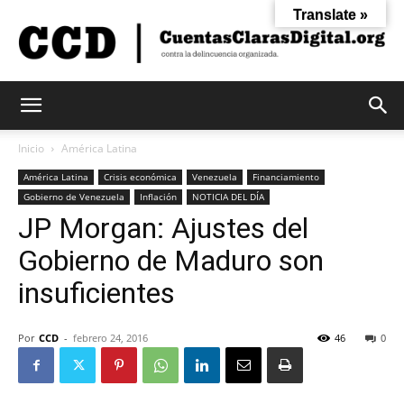
Translate »
Cuentas
Inicio
América Latina
América Latina
Crisis económica
Venezuela
Financiamiento
Gobierno de Venezuela
Inflación
NOTICIA DEL DÍA
Claras
JP Morgan: Ajustes del
Gobierno de Maduro son
Digital
insuficientes
Por
CCD
-
febrero 24, 2016
46
0