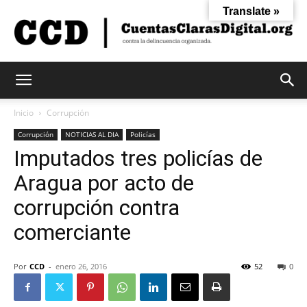
Translate »
Cuentas
Inicio
Corrupción
Corrupción
NOTICIAS AL DIA
Policías
Imputados tres policías de
Claras
Aragua por acto de
corrupción contra
Digital
comerciante
Por
CCD
-
enero 26, 2016
52
0